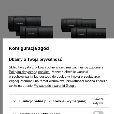
Konfiguracja zgód
Dbamy o Twoją prywatność
Sklep korzysta z plików cookie w celu realizacji usług zgodnie z
Profoto B20 Duo Kit +
Zestaw lamp
Polityką dotyczącą cookies
. Możesz określić warunki
Connect Pro
błyskowych Profoto
przechowywania lub dostępu do cookie w Twojej przeglądarce.
B30 Duo Kit + Connect
Więcej informacji na temat warunków i prywatności można znaleźć
także na stronie
Prywatność i warunki Google
.
Pro
13 990,00 zł
18 190,00 zł
Zawsze
Funkcjonalne pliki cookie (wymagane)
aktywne