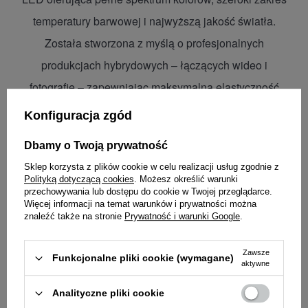
temperatury barwowej i najwyższą jakość światła.
Została stworzona z myślą o profesjonalnych
produkcjach hybrydowych – łączących wideo i
fotografię – zapewniając maksymalną elastyczność
twórczą, niezawodność i kompaktową efektywność.
Konfiguracja zgód
Dbamy o Twoją prywatność
Sklep korzysta z plików cookie w celu realizacji usług zgodnie z
Polityką dotyczącą cookies
. Możesz określić warunki
Zintegrowana konstrukcja all-in-one bez zewnętrznego
przechowywania lub dostępu do cookie w Twojej przeglądarce.
Więcej informacji na temat warunków i prywatności można
balastu sprawia, że L600C można rozstawić znacznie
znaleźć także na stronie
Prywatność i warunki Google
.
szybciej i wygodniej niż inne lampy o mocy 600W.
Zawsze
Nowatorski system HydroCTech™ wykorzystuje w
Funkcjonalne pliki cookie (wymagane)
aktywne
procesie chłodzenia ciecz, zapewniając cichą, stabilną i
Analityczne pliki cookie
wyjątkowo wydajną pracę przy niskiej wadze jednostki,