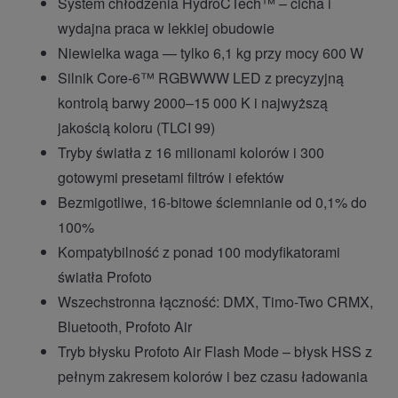
System chłodzenia HydroCTech™ – cicha i
wydajna praca w lekkiej obudowie
Niewielka waga — tylko 6,1 kg przy mocy 600 W
Silnik Core-6™ RGBWWW LED z precyzyjną
kontrolą barwy 2000–15 000 K i najwyższą
jakością koloru (TLCI 99)
Tryby światła z 16 milionami kolorów i 300
gotowymi presetami filtrów i efektów
Bezmigotliwe, 16-bitowe ściemnianie od 0,1% do
100%
Kompatybilność z ponad 100 modyfikatorami
światła Profoto
Wszechstronna łączność: DMX, Timo-Two CRMX,
Bluetooth, Profoto Air
Tryb błysku Profoto Air Flash Mode – błysk HSS z
pełnym zakresem kolorów i bez czasu ładowania