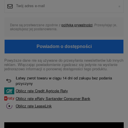
Dane są przetwarzane zgodnie z
polityką prywatności
. Przesyłając je,
akceptujesz jej postanowienia.
Powiadom o dostępności
Powyższe dane nie są używane do przesyłania newsletterów lub innych
reklam. Włączając powiadomienie zgadzasz się jedynie na wysłanie
jednorazowo informacji o ponownej dostępności tego produktu.
Łatwy zwrot towaru w ciągu
14
dni od zakupu bez podania
przyczyny
Oblicz ratę Credit Agricole Raty
Oblicz ratę eRaty Santander Consumer Bank
Oblicz ratę LeaseLink