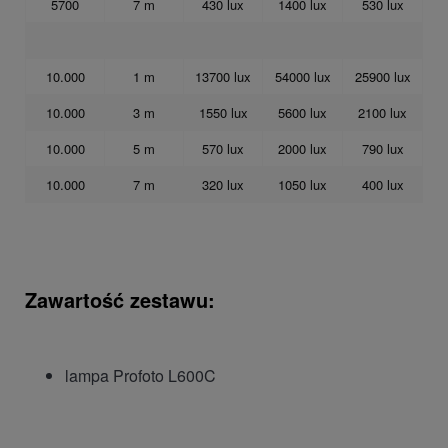
5700
7 m
430 lux
1400 lux
530 lux
10.000
1 m
13700 lux
54000 lux
25900 lux
10.000
3 m
1550 lux
5600 lux
2100 lux
10.000
5 m
570 lux
2000 lux
790 lux
10.000
7 m
320 lux
1050 lux
400 lux
Zawartość zestawu:
lampa Profoto L600C