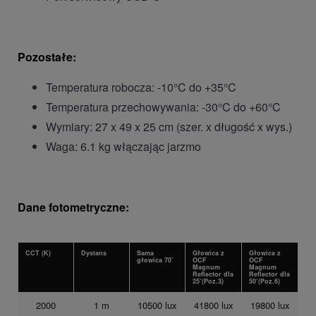
Pozostałe:
Temperatura robocza: -10°C do +35°C
Temperatura przechowywania: -30°C do +60°C
Wymiary: 27 x 49 x 25 cm (szer. x długość x wys.)
Waga: 6.1 kg włączając jarzmo
Dane fotometryczne:
CCT (K)
Dystans
Sama
Głowica z
Głowica z
głowica 70˚
OCF
OCF
Magnum
Magnum
Reflector dla
Reflector dla
25˚(Poz.3)
50˚(Poz.6)
2000
1 m
10500 lux
41800 lux
19800 lux