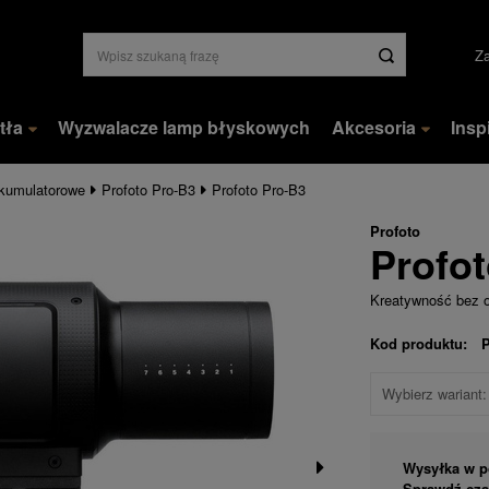
Za
tła
Wyzwalacze lamp błyskowych
Akcesoria
Insp
kumulatorowe
Profoto Pro-B3
Profoto Pro-B3
Profoto
Profo
Kreatywność bez 
Kod produktu:
Wybierz wariant:
Wysyłka
w p
Sprawdź czas