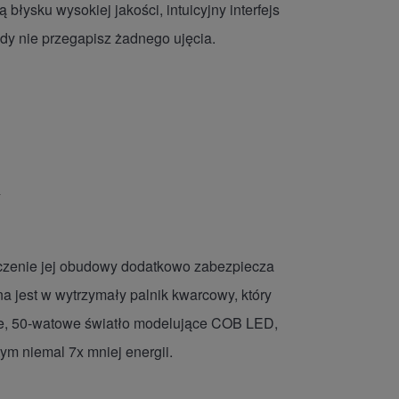
łysku wysokiej jakości, intuicyjny interfejs
gdy nie przegapisz żadnego ujęcia.
a
czenie jej obudowy dodatkowo zabezpiecza
 jest w wytrzymały palnik kwarcowy, który
ne, 50-watowe światło modelujące COB LED,
ym niemal 7x mniej energii.