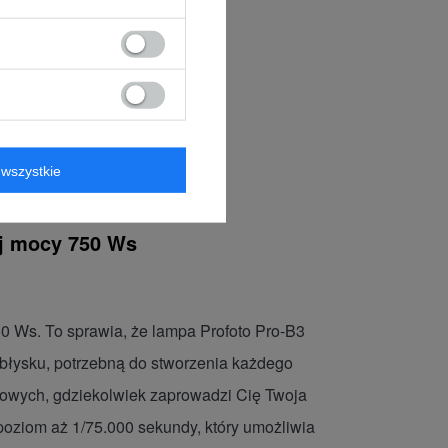
wszystkie
ej mocy 750 Ws
50 Ws. To sprawia, że lampa Profoto Pro-B3
 błysku, potrzebną do stworzenia każdego
odowych, gdziekolwiek zaprowadzi Cię Twoja
y poziom aż 1/75.000 sekundy, który umożliwia