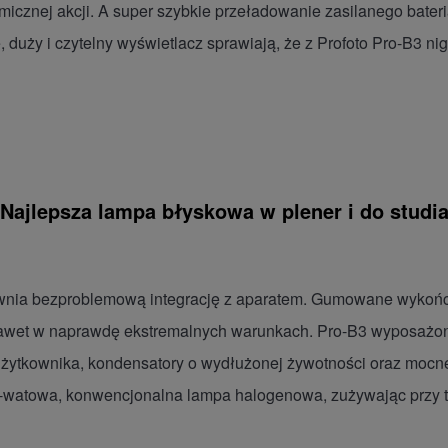
cznej akcji. A super szybkie przeładowanie zasilanego baterią b
 duży i czytelny wyświetlacz sprawiają, że z Profoto Pro-B3 ni
Najlepsza lampa błyskowa w plener i do studi
pewnia bezproblemową integrację z aparatem. Gumowane wykoń
awet w naprawdę ekstremalnych warunkach. Pro-B3 wyposażona
żytkownika, kondensatory o wydłużonej żywotności oraz moc
00-watowa, konwencjonalna lampa halogenowa, zużywając przy t