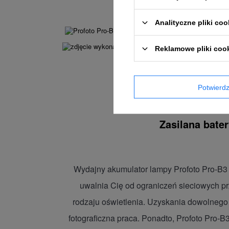
Analityczne pliki coo
Reklamowe pliki coo
Potwier
Zasilana bate
Wydajny akumulator lampy Profoto Pro-B3 z
uwalnia Cię od ograniczeń sieciowych pr
rodzaju oświetlenia. Uzyskania dowolnego 
fotograficzna praca. Ponadto, Profoto Pro-B3