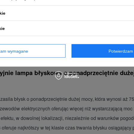
kie
kie
fot. Blair Bunting
dzam wymagane
Potwierdzam 
ryjnie lampa błyskowa o ponadprzeciętnie duż
asila błysk o ponadprzeciętnie dużej mocy, która wynosi aż 7
zewodów elektrycznych oferując więcej niż wystarczającą moc
efektu, w dowolnej lokalizacji, niezależnie od warunków pog
 oferuje najkrótszy w tej klasie czas trwania błysku osiągając