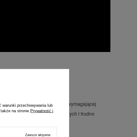
otografa
a tak, aby sprostać najbardziej wymagającej
ć warunki przechowywania lub
 także na stronie
Prywatność i
grafujących w najbardziej odległych i trudno
ach.
Zawsze aktywne