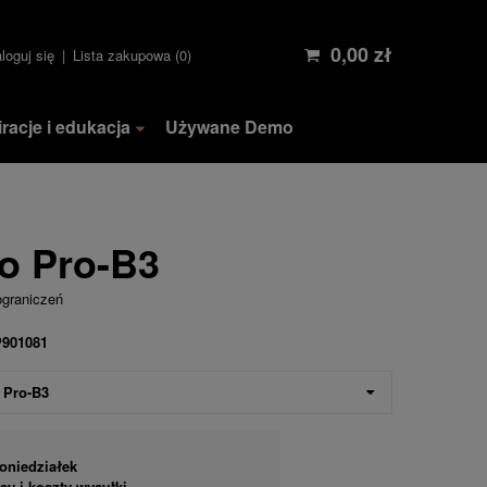
0,00 zł
loguj się
Lista zakupowa
0
iracje i edukacja
Używane Demo
to Pro-B3
ograniczeń
P901081
Pro-B3
oniedziałek
y i koszty wysyłki