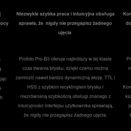
j
Niezwykle szybka praca i intuicyjna obsługa
Kom
mocy
sprawia, że nigdy nie przegapisz żadnego
do
ujęcia
Profoto Pro-B3 oferuje najkrótszy w tej klasie
Pr
e
czas trwania błysku, dzięki czemu można
m
d
zamrozić nawet bardzo dynamiczną akcję. TTL i
jąc
HSS z szybkim recyklingiem błysku i
Kom
o
niezrównaną szybkością obsługi znanego z
ks
ch
intuicyjności interfejsu użytkownika sprawiają,
j
że nigdy nie przegapisz żadnego ujęcia.