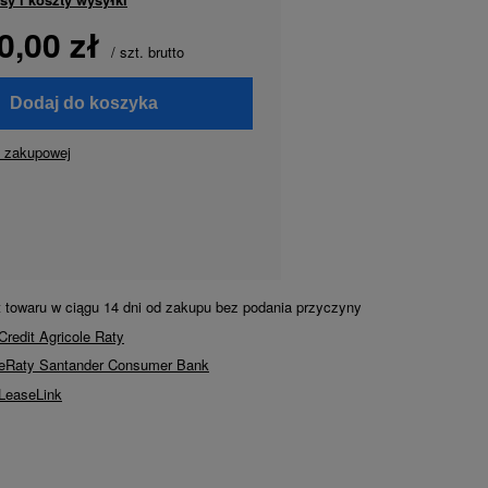
0,00 zł
/
szt.
brutto
Dodaj do koszyka
y zakupowej
t towaru w ciągu
14
dni od zakupu bez podania przyczyny
Credit Agricole Raty
ę eRaty Santander Consumer Bank
 LeaseLink