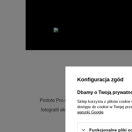
Wszechs
Konfiguracja zgód
Dbamy o Twoją prywatn
Profoto Pro-B3 to przełomowa, plenerowa la
Sklep korzysta z plików cookie 
dostępu do cookie w Twojej prz
fotografii akcji i sportów ekstremalnych na
warunki Google
.
dos
Funkcjonalne pliki 