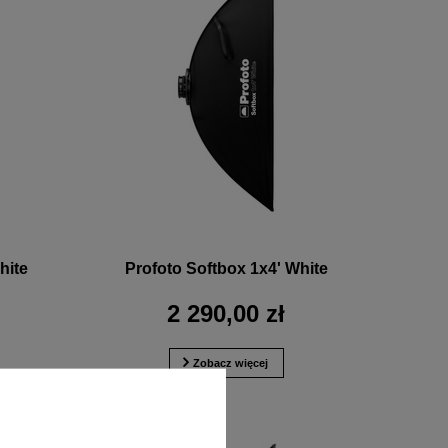
hite
Profoto Softbox 1x4' White
2 290,00 zł
Zobacz więcej