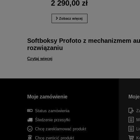
2 290,00 zł
Zobacz więcej
Softboksy Profoto z mechanizmem au
rozwiązaniu
Czytaj więcej
Moje zamówienie
Moje
Status zamówienia
Za
Śledzenie przesyłki
M
Chcę zareklamować produkt
Li
Chcę zwrócić produkt
K