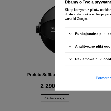
Dbamy o Twoją prywatn
Sklep korzysta z plików cookie 
dostępu do cookie w Twojej prz
warunki Google
.
Funkcjonalne pliki 
Analityczne pliki coo
Reklamowe pliki coo
Profoto Softbox 3' Octa White
Prof
Potwier
2 290,00 zł
Zobacz więcej