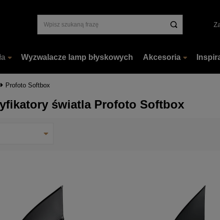
Za
ła
Wyzwalacze lamp błyskowych
Akcesoria
Inspir
Profoto Softbox
fikatory światla Profoto Softbox