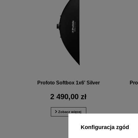
Profoto Softbox 1x6' Silver
Pro
2 490,00 zł
Zobacz więcej
Konfiguracja zgód