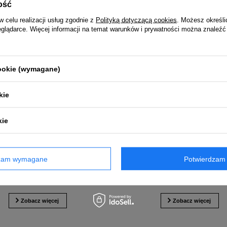
ość
w celu realizacji usług zgodnie z
Polityką dotyczącą cookies
. Możesz określi
eglądarce. Więcej informacji na temat warunków i prywatności można znaleźć
cookie (wymagane)
kie
kie
oto Softbox 4' Octa White
Profoto Softbox 2x3' W
dzam wymagane
Potwierdzam 
2 490,00 zł
2 290,00 zł
Zobacz więcej
Zobacz więcej