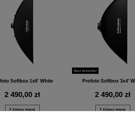
Nasz bestseller
foto Softbox 1x6' White
Profoto Softbox 3x4' W
2 490,00 zł
2 490,00 zł
Zobacz więcej
Zobacz więcej