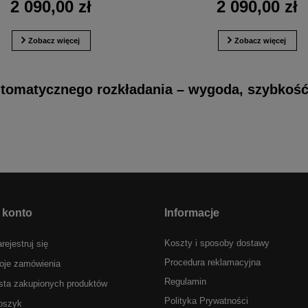
2 090,00 zł
2 090,00 zł
Zobacz więcej
Zobacz więcej
tomatycznego rozkładania – wygoda, szybkoś
 konto
Informacje
Koszty i sposoby dostawy
rejestruj się
Procedura reklamacyjna
oje zamówienia
Regulamin
sta zakupionych produktów
Polityka Prywatności
oszyk