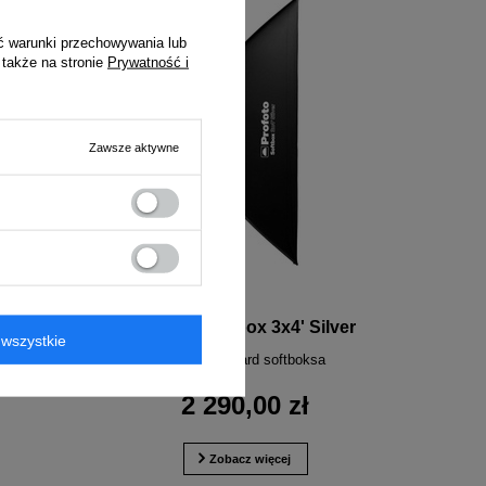
ć warunki przechowywania lub
 także na stronie
Prywatność i
Zawsze aktywne
hite
Profoto Softbox 3x4' Silver
wszystkie
Nowy standard softboksa
2 290,00 zł
Zobacz więcej