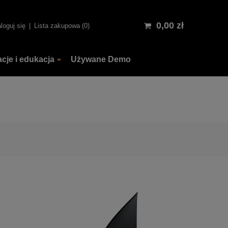
0,00 zł
loguj się
Lista zakupowa
0
acje i edukacja
Używane Demo