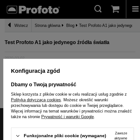
Wstecz
Strona główna
Blog
Test Profoto A1 jako jedynego źró
Test Profoto A1 jako jedynego źródła światła
2020-03-02
Konfiguracja zgód
Pokaż więcej wpisów z
Marzec 2020
Dbamy o Twoją prywatność
Sklep korzysta z plików cookie w celu realizacji usług zgodnie z
Polityką dotyczącą cookies
. Możesz określić warunki
przechowywania lub dostępu do cookie w Twojej przeglądarce.
Więcej informacji na temat warunków i prywatności można znaleźć
także na stronie
Prywatność i warunki Google
.
Moje zamówienie
Zawsze
Funkcjonalne pliki cookie (wymagane)
Status zamówienia
aktywne