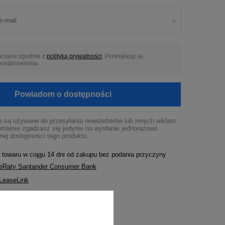
arzane zgodnie z
polityką prywatności
. Przesyłając je,
 postanowienia.
Powiadom o dostępności
 są używane do przesyłania newsletterów lub innych reklam.
mienie zgadzasz się jedynie na wysłanie jednorazowo
nej dostępności tego produktu.
 towaru w ciągu
14
dni od zakupu bez podania przyczyny
ę eRaty Santander Consumer Bank
 LeaseLink