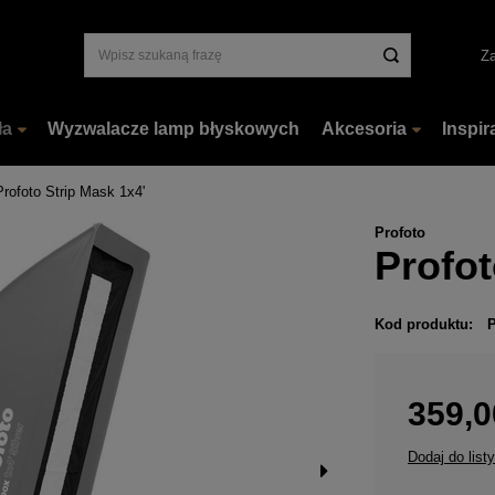
Za
ła
Wyzwalacze lamp błyskowych
Akcesoria
Inspir
Profoto Strip Mask 1x4'
Profoto
Profot
Kod produktu:
359,0
Dodaj do list