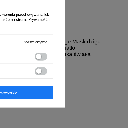
Specyfikacja
ć warunki przechowywania lub
 także na stronie
Prywatność i
epy dedykowanej maski. Edge Mask dzięki
Zawsze aktywne
u, a także intrygujące światło
ożesz obserwować jak ramka światła
wszystkie