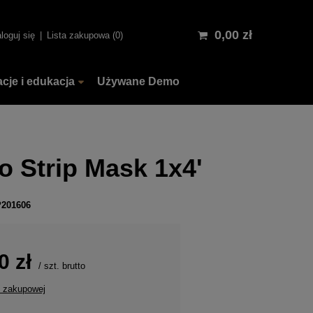
0,00 zł
loguj się
Lista zakupowa
0
acje i edukacja
Używane Demo
o Strip Mask 1x4'
P201606
0 zł
/
szt.
brutto
y zakupowej