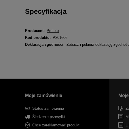
Specyfikacja
Producent:
Profoto
Kod produktu:
P201606
Deklaracja zgodności:
Zobacz i pobierz deklarację zgodnoś
Moje zamówienie
Moje
Status zamówienia
Za
Śledzenie przesyłki
M
Chcę zareklamować produkt
Li