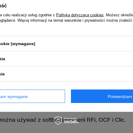
ość
w celu realizacji usług zgodnie z
Polityką dotyczącą cookies
. Możesz określi
eglądarce. Więcej informacji na temat warunków i prywatności można znaleźć
głębiony przód, który umożliwia zamocowanie na rz
cookie (wymagane)
tło konturowe Softboxa rochodzące się wokół obiekt
 maską krawędziową za fotografowanym obiektem m
kie
nie czarne tło.
kie
ts)
dzam wymagane
Potwierdzam 
ego i łatwego montażu
nin
można używać z softboksami serii RFi, OCF i Clic.