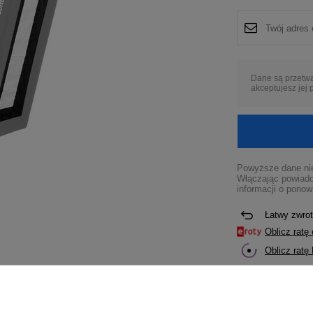
Dane są przetw
akceptujesz jej
Powyższe dane nie
Włączając powiado
informacji o ponow
Łatwy zwrot
Oblicz rat
Oblicz ratę