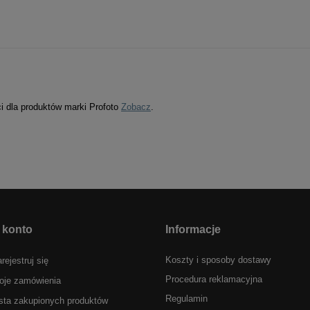
ci dla produktów marki Profoto
Zobacz
.
 konto
Informacje
Koszty i sposoby dostawy
rejestruj się
Procedura reklamacyjna
oje zamówienia
Regulamin
sta zakupionych produktów