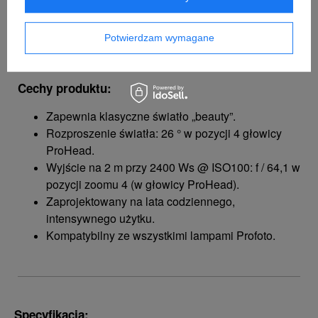
Potwierdzam wymagane
Cechy produktu:
Zapewnia klasyczne światło „beauty”.
Rozproszenie światła: 26 ° w pozycji 4 głowicy
ProHead.
Wyjście na 2 m przy 2400 Ws @ ISO100: f / 64,1 w
pozycji zoomu 4 (w głowicy ProHead).
Zaprojektowany na lata codziennego,
intensywnego użytku.
Kompatybilny ze wszystkimi lampami Profoto.
Specyfikacja: