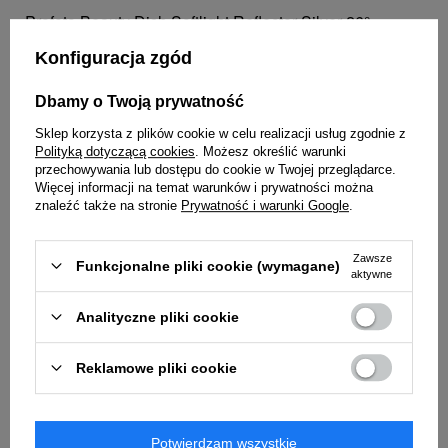
Profoto Beauty Dish Softlight Reflector Silver 26°
pozwala uzyskać przyjemne, lecz wyraziste światło,
Konfiguracja zgód
często nazywane światłem „beauty”. Dzięki niemu
uzyskasz nieskazitelny, naturalny wygląd z lekko
Dbamy o Twoją prywatność
podkreślonymi cieniami, idealny do portretów i fotografii
Sklep korzysta z plików cookie w celu realizacji usług zgodnie z
mody. Biała srebrna daje nieco bardziej wyraziste i
Polityką dotyczącą cookies
. Możesz określić warunki
kontrastowe światło niż jego biały
przechowywania lub dostępu do cookie w Twojej przeglądarce.
odpowiednik. Wykonany jest z najwyższej jakości
Więcej informacji na temat warunków i prywatności można
znaleźć także na stronie
Prywatność i warunki Google
.
materiałów, aby mimo intensywnej eksploatacji służył
jak najdłużej. Z powodzeniem możesz go używać ze
wszystkimi lampami Profoto.
Zawsze
Funkcjonalne pliki cookie (wymagane)
aktywne
Analityczne pliki cookie
Reklamowe pliki cookie
Potwierdzam wszystkie