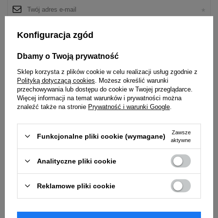
Konfiguracja zgód
Dane są przetwarzane zgodnie z
polityką prywatności
. Przesyłając je,
akceptujesz jej postanowienia.
Dbamy o Twoją prywatność
Sklep korzysta z plików cookie w celu realizacji usług zgodnie z
Powiadom o dostępności
Polityką dotyczącą cookies
. Możesz określić warunki
przechowywania lub dostępu do cookie w Twojej przeglądarce.
Więcej informacji na temat warunków i prywatności można
Powyższe dane nie są używane do przesyłania newsletterów lub innych
znaleźć także na stronie
Prywatność i warunki Google
.
reklam. Włączając powiadomienie zgadzasz się jedynie na wysłanie
jednorazowo informacji o ponownej dostępności tego produktu.
Łatwy zwrot towaru w ciągu
14
dni od zakupu bez podania
Zawsze
Funkcjonalne pliki cookie (wymagane)
aktywne
przyczyny
Oblicz ratę Credit Agricole Raty
Analityczne pliki cookie
Oblicz ratę eRaty Santander Consumer Bank
Oblicz ratę LeaseLink
Reklamowe pliki cookie