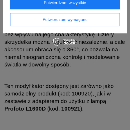
Potwierdzam wszystkie
Profoto Barndoor 234 mm został
zaprojektowany z myślą o precyzyjnym
Potwierdzam wymagane
ograniczaniu i kształtowaniu strumienia światła
bez wpływu na jego charakterystykę. Cztery
skrzydełka można regulować niezależnie, a całe
akcesorium obraca się o 360°, co pozwala na
niemal nieograniczoną kontrolę i modelowanie
światła w dowolny sposób.
Ten modyfikator dostępny jest zarówno jako
samodzielny produkt (kod:
100920)
, jak i w
zestawie z adapterem do użytku z lampą
Profoto L1600D
(kod:
100921
).