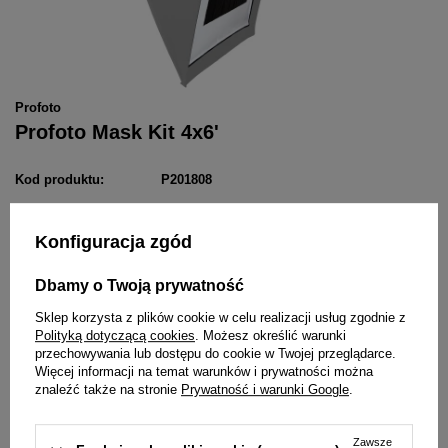
Profoto
Profoto Mask Kit 4x6'
Kod produktu:
P201808
Konfiguracja zgód
829,00 zł
/
szt.
brutto
Dbamy o Twoją prywatność
Dodaj do listy zakupowej
Sklep korzysta z plików cookie w celu realizacji usług zgodnie z
Polityką dotyczącą cookies
. Możesz określić warunki
przechowywania lub dostępu do cookie w Twojej przeglądarce.
Więcej informacji na temat warunków i prywatności można
znaleźć także na stronie
Prywatność i warunki Google
.
Zawsze