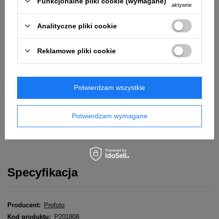
Funkcjonalne pliki cookie (wymagane)
Dane są przetwarzane zgodnie z
polityką prywatności
. Przesyłając je,
aktywne
akceptujesz jej postanowienia.
Analityczne pliki cookie
Powiadom o dostępności
Reklamowe pliki cookie
Powyższe dane nie są używane do przesyłania newsletterów lub innych
reklam. Włączając powiadomienie zgadzasz się jedynie na wysłanie
jednorazowo informacji o ponownej dostępności tego produktu.
Potwierdzam wszystkie
Łatwy zwrot towaru w ciągu
14
dni od zakupu bez podania
przyczyny
Oblicz ratę eRaty Santander Consumer Bank
Potwierdzam wymagane
Oblicz ratę LeaseLink
Specyfikacja
Producent:
Profoto
Kod produktu:
P201808