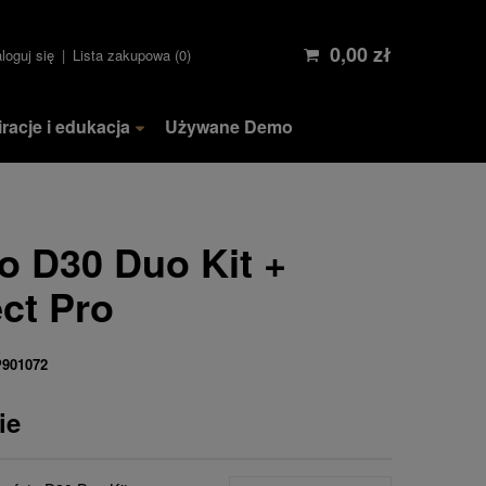
0,00 zł
loguj się
Lista zakupowa
0
iracje i edukacja
Używane Demo
o D30 Duo Kit +
ct Pro
P901072
ie