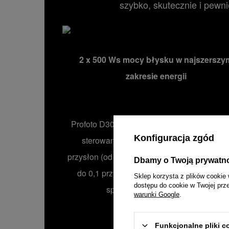
szybko, skutecznie i pewni
2 x 500 Ws mocy błysku w najszerszy
zakresie energii
Profoto D30 oferuje szeroki i precyzyjny za
Konfiguracja zgód
sterowania mocą błysku wynoszącym 1
przysłon (od 0,5 do 500 Ws) z przyrostem en
Dbamy o Twoją prywatn
do 0,1 przysłony. Pozwala to pełną kontro
Sklep korzysta z plików cookie 
dostępu do cookie w Twojej prz
sposobu oświetlenia planu.
warunki Google
.
Funkcjonalne pliki 