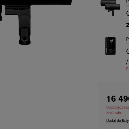
P
P
/
P
16 49
Oszczędzas
zestawie.
Dodaj do list