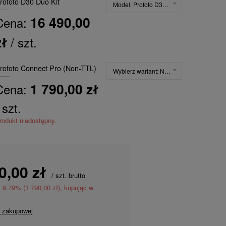
rofoto D30 Duo Kit
Model:
Profoto D30 Duo Kit
16 490,00
Cena:
zł
/ szt.
rofoto Connect Pro (Non-TTL)
Wybierz wariant:
Non-TTL
1 790,00 zł
Cena:
 szt.
rodukt niedostępny.
0,00 zł
/
szt.
brutto
z
9.79
% (
1 790,00 zł
), kupując w
y zakupowej