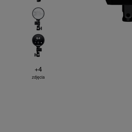
+
4
zdjęcia