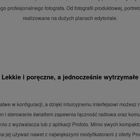
 profesjonalnego fotografa. Od fotografii produktowej, portretow
realizowane na dużych planach edytoriale.
Lekkie i poręczne, a jednocześnie wytrzymałe
we w konfiguracji, a dzięki intuicyjnemu interfejsowi możesz 
 i sterowanie światłem zapewnia łączność radiowa oraz komunik
nio z wyzwalacza lub z aplikacji Profoto. Mimo swych kompak
a jej używać nawet z największymi modyfikatorami z oferty Prof