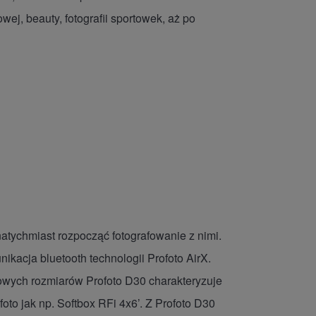
ej, beauty, fotografii sportowek, aż po
natychmiast rozpocząć fotografowanie z nimi.
acja bluetooth technologii Profoto AirX.
towych rozmiarów Profoto D30 charakteryzuje
oto jak np. Softbox RFi 4x6’. Z Profoto D30