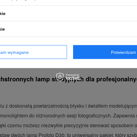
kie
kie
dzam wymagane
Potwierdzam 
hstronnych lamp studyjnych dla profesjonalny
iu z doskonałą powtarzalnością błysku i światłem modelując
 monolightem do różnorodnych sesji fotograficznych. Zapewnia
 dzięki czemu możesz niezwykle precyzyjnie sterować sposobem
estaw dwóch lamp Profoto D30, to uniwersalny pakiet, który szyb