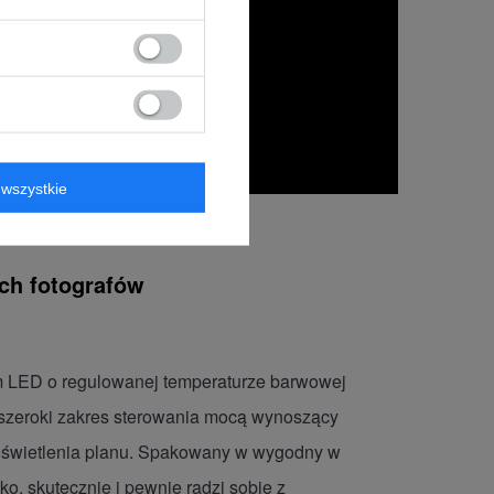
wszystkie
ch fotografów
ym LED o regulowanej temperaturze barwowej
 szeroki zakres sterowania mocą wynoszący
 oświetlenia planu. Spakowany w wygodny w
ko, skutecznie i pewnie radzi sobie z