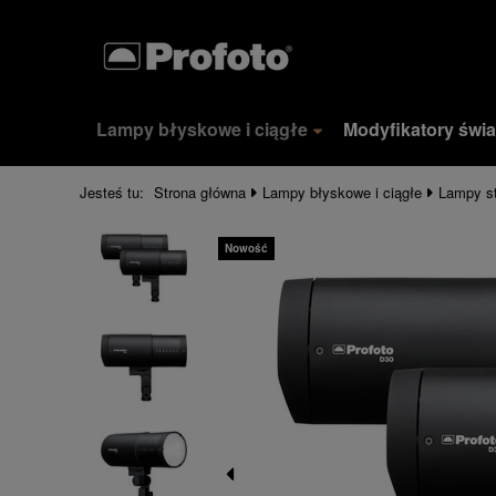
Lampy błyskowe i ciągłe
Modyfikatory świa
Jesteś tu:
Strona główna
Lampy błyskowe i ciągłe
Lampy s
Nowość