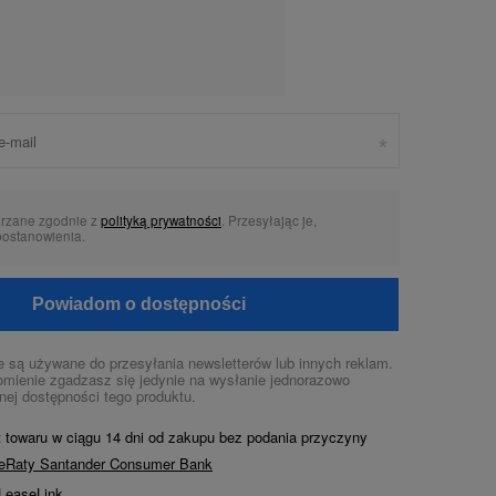
arzane zgodnie z
polityką prywatności
. Przesyłając je,
postanowienia.
Powiadom o dostępności
 są używane do przesyłania newsletterów lub innych reklam.
mienie zgadzasz się jedynie na wysłanie jednorazowo
nej dostępności tego produktu.
t towaru w ciągu
14
dni od zakupu bez podania przyczyny
ę eRaty Santander Consumer Bank
 LeaseLink