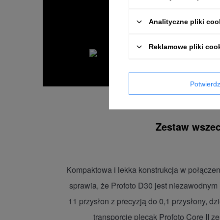
Analityczne pliki coo
Reklamowe pliki coo
Potwier
Zestaw wszec
Kompaktowa i lekka konstrukcja w połączen
sprawia, że Profoto D30 jest niezawodnym
11 przysłon z precyzją do 0,1 przysłony,
transporcie plecak Profoto Core II z