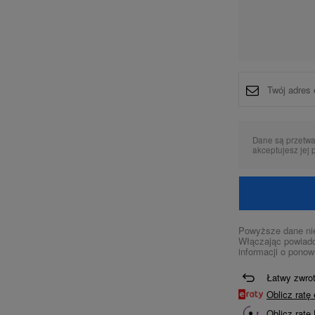
Dane są przetw
akceptujesz jej 
Powyższe dane nie
Włączając powiado
informacji o ponow
Łatwy zwro
Oblicz rat
Oblicz ratę