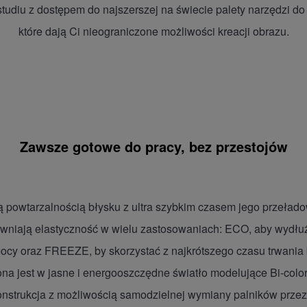
diu z dostępem do najszerszej na świecie palety narzędzi do k
które dają Ci nieograniczone możliwości kreacji obrazu.
Zawsze gotowe do pracy, bez przestojów
ą powtarzalnością błysku z ultra szybkim czasem jego przeład
apewniają elastyczność w wielu zastosowaniach: ECO, aby wydłuż
mocy oraz FREEZE, by skorzystać z najkrótszego czasu trwania
a jest w jasne i energooszczędne światło modelujące Bi-col
strukcja z możliwością samodzielnej wymiany palników przez 