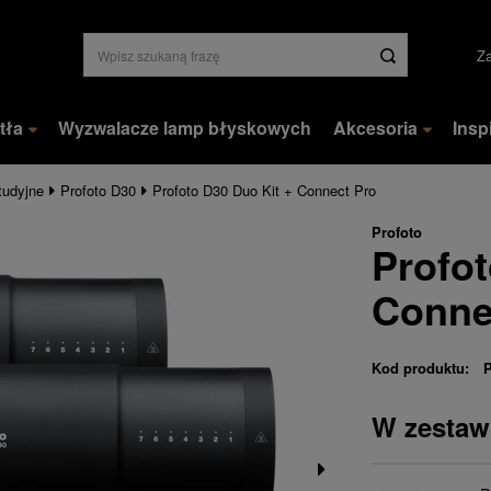
Za
tła
Wyzwalacze lamp błyskowych
Akcesoria
Insp
tudyjne
Profoto D30
Profoto D30 Duo Kit + Connect Pro
Profoto
Profot
Conne
Kod produktu:
W zestaw