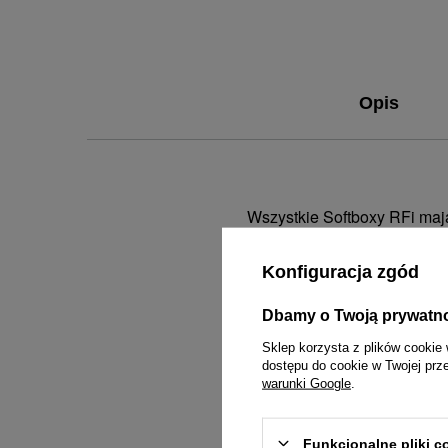
Opis
Wszystkie Softboxy RFi mają
RFi zawężają rozproszenie ś
światło softboxów jest bard
Konfiguracja zgód
Dbamy o Twoją prywatn
Cechy produktu:
Sklep korzysta z plików cookie 
dostępu do cookie w Twojej prz
warunki Google
.
•
Ogranicza rozpraszanie świ
• Mocowany na rzep do szyb
• Wykonany z wysokiej jako
Funkcjonalne pliki 