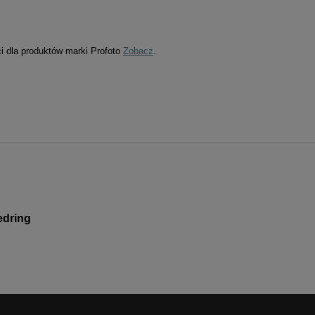
ci dla produktów marki Profoto
Zobacz
.
edring