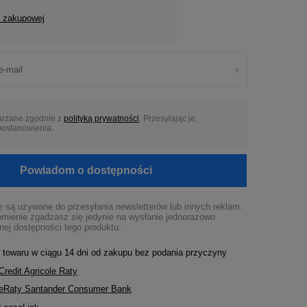
y zakupowej
arzane zgodnie z
polityką prywatności
. Przesyłając je,
 postanowienia.
Powiadom o dostępności
 są używane do przesyłania newsletterów lub innych reklam.
mienie zgadzasz się jedynie na wysłanie jednorazowo
nej dostępności tego produktu.
 towaru w ciągu
14
dni od zakupu bez podania przyczyny
Credit Agricole Raty
ę eRaty Santander Consumer Bank