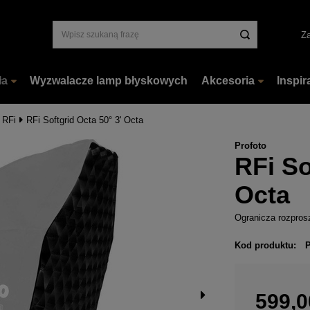
Za
ła
Wyzwalacze lamp błyskowych
Akcesoria
Inspir
 RFi
RFi Softgrid Octa 50° 3' Octa
Profoto
RFi So
Octa
Ogranicza rozpros
Kod produktu:
599,0