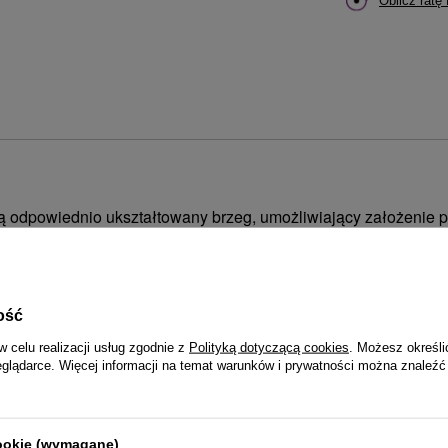
Oblicz ratę
 odpowiednio ukształtowany brzeg, umożliwiający założenie pl
wiatła softboxów do 50 °. Eliminują rozpraszanie światła na bo
ziej ukierunkowane, co umożliwia jego kształtowanie z jeszcze 
ość
w celu realizacji usług zgodnie z
Polityką dotyczącą cookies
. Możesz określi
eglądarce. Więcej informacji na temat warunków i prywatności można znaleźć
atła do 50 °
kiego i łatwego montażu
ści materiałów
cookie (wymagane)