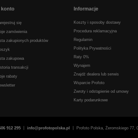
 konto
Informacje
Koszty i sposoby dostawy
rejestruj się
Procedura reklamacyjna
oje zamówienia
Regulamin
sta zakupionych produktów
Polityka Prywatności
oszyk
Raty 0%
ista zakupowa
Wynajem
storia transakcji
Znajdź dealera lub serwis
je rabaty
Wsparcie Profoto
wsletter
Zwroty i odstąpienie od umowy
Karty podarunkowe
606 912 295
info@profotopolska.pl
Profoto Polska
,
Żeromskiego 77
,