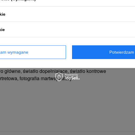
miękkim pokrowcu
kie
kie
dzam wymagane
Potwierdzam 
 główne, światło dopełniające, światło kontrowe
rtretowa, fotografia martwej natury