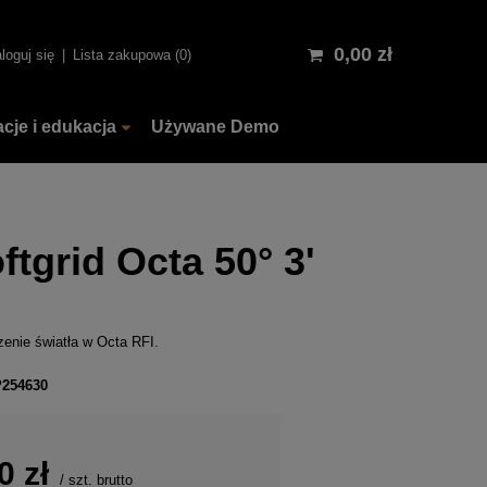
0,00 zł
loguj się
Lista zakupowa
0
acje i edukacja
Używane Demo
ftgrid Octa 50° 3'
zenie światła w Octa RFI.
P254630
0 zł
/
szt.
brutto