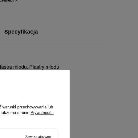
 LeaseLink
Specyfikacja
astra miodu. Plastry miodu
ki. Dzięki plastrom miodu,
większą precyzją.
ć warunki przechowywania lub
 także na stronie
Prywatność i
Zawsze aktywne