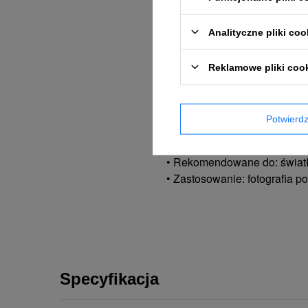
• Dostarczany w opisanym 
Analityczne pliki coo
Zobacz produkt w użyciu
Reklamowe pliki coo
Specyfikacja:
Potwier
• Nazwa: Softgrid RFi Octa 3
• Kod produktu: 254630
• Rekomendowane do: światło
• Zastosowanie: fotografia po
Specyfikacja