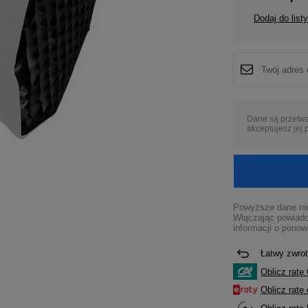
Dodaj do list
Dane są przetw
akceptujesz jej
Powyższe dane nie
Włączając powiado
informacji o ponow
Łatwy zwrot
Oblicz ratę 
Oblicz rat