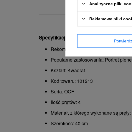
Analityczne pliki coo
Reklamowe pliki coo
Specyfikacja:
Potwier
Rekomendowane do: Główne światło, Ś
Popularne zastosowania: Portret plen
Kształt: Kwadrat
Kod towaru: 101213
Seria: OCF
Ilość prętów: 4
Materiał, z którego wykonane są pręty: 
Szerokość: 40 cm