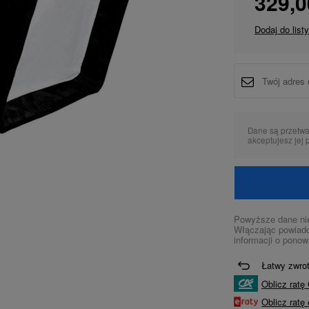
329,0
Dodaj do list
Dane są przetw
akceptujesz jej 
Powyższe dane nie
Włączając powiado
informacji o ponow
Łatwy zwro
Oblicz ratę 
Oblicz rat