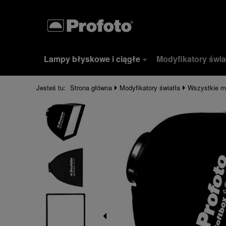
Lampy błyskowe i ciągłe
Modyfikatory świa
Jesteś tu:
Strona główna
Modyfikatory światła
Wszystkie m