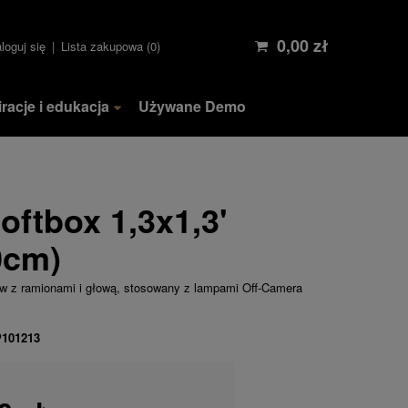
0,00 zł
loguj się
Lista zakupowa
0
iracje i edukacja
Używane Demo
ftbox 1,3x1,3'
0cm)
tów z ramionami i głową, stosowany z lampami Off-Camera
P101213