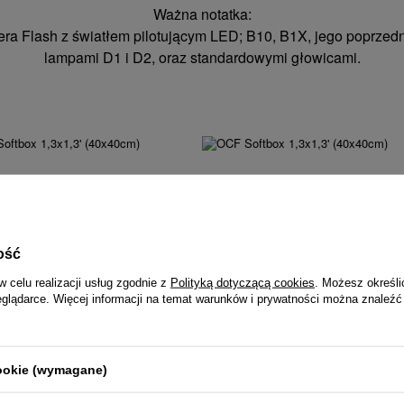
Ważna notatka:
ra Flash z światłem pilotującym LED; B10, B1X, jego poprzedn
lampami D1 i D2, oraz standardowymi głowicami.
ość
w celu realizacji usług zgodnie z
Polityką dotyczącą cookies
. Możesz określi
towany na stałe dyfuzor ułatwiają i przyspieszają rozkładanie.
eglądarce. Więcej informacji na temat warunków i prywatności można znaleźć
ów.
peedring (sprzedawany oddzielnie).
cookie (wymagane)
oftgrid dla jeszcze większej precyzji kształtowania światła.
u.