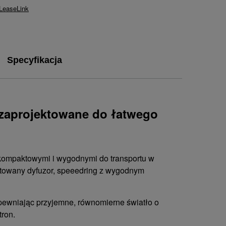
 LeaseLink
Specyfikacja
 zaprojektowane do łatwego
e kompaktowymi i wygodnymi do transportu w
ntowany dyfuzor, speeedring z wygodnym
apewniając przyjemne, równomierne światło o
tron.