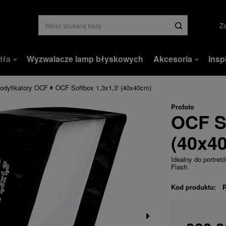
Za
tła
Wyzwalacze lamp błyskowych
Akcesoria
Insp
odyfikatory OCF
OCF Softbox 1,3x1,3' (40x40cm)
Profoto
OCF So
(40x4
Idealny do portre
Flash.
Kod produktu: