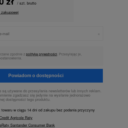
0 zł
/
szt.
brutto
y zakupowej
arzane zgodnie z
polityką prywatności
. Przesyłając je,
postanowienia.
Powiadom o dostępności
 są używane do przesyłania newsletterów lub innych reklam.
mienie zgadzasz się jedynie na wysłanie jednorazowo
nej dostępności tego produktu.
t towaru w ciągu
14
dni od zakupu bez podania przyczyny
Credit Agricole Raty
ę eRaty Santander Consumer Bank