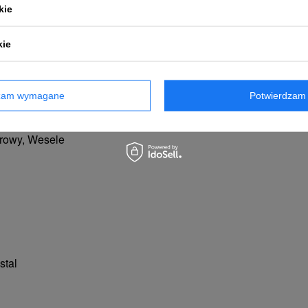
kie
kie
dzam wymagane
Potwierdzam 
wiatło wypełniające, Światło krawędziowe
erowy, Wesele
stal