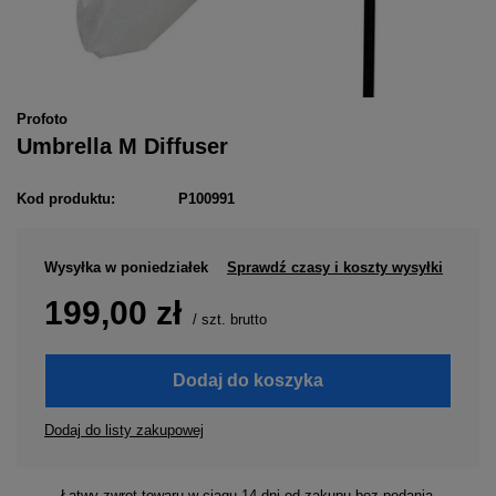
Profoto
Umbrella M Diffuser
Kod produktu:
P100991
Wysyłka
w poniedziałek
Sprawdź czasy i koszty wysyłki
199,00 zł
/
szt.
brutto
Dodaj do koszyka
Dodaj do listy zakupowej
Łatwy zwrot towaru w ciągu
14
dni od zakupu bez podania