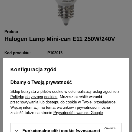
Profoto
Halogen Lamp Mini-can E11 250W/240V
Kod produktu:
P102013
Konfiguracja zgód
Wysyłka
w poniedziałek
Sprawdź czasy i koszty wysyłki
199,00 zł
Dbamy o Twoją prywatność
/
szt.
brutto
Sklep korzysta z plików cookie w celu realizacji usług zgodnie z
Polityką dotyczącą cookies
. Możesz określić warunki
Dodaj do koszyka
przechowywania lub dostępu do cookie w Twojej przeglądarce.
Więcej informacji na temat warunków i prywatności można
znaleźć także na stronie
Prywatność i warunki Google
.
Dodaj do listy zakupowej
Zawsze
Funkcjonalne pliki cookie (wymagane)
Łatwy zwrot towaru w ciągu
14
dni od zakupu bez podania