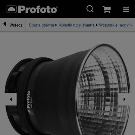
Strona główna
Modyfikatory światła
Wszystkie modyfika
Wstecz