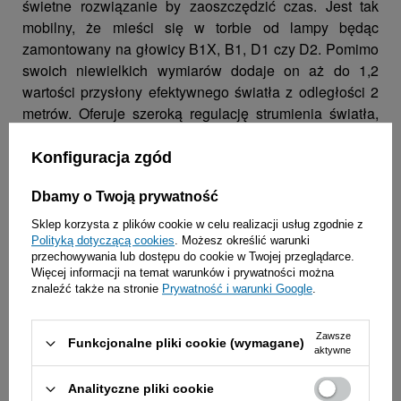
świetne rozwiązanie by zaoszczędzić czas. Jest tak
mobilny, że mieści się w torbie od lampy będąc
zamontowany na głowicy B1X, B1, D1 czy D2. Pomimo
swoich niewielkich wymiarów dodaje on aż do 1,2
wartości przysłony efektywnego światła z odległości 2
metrów. Oferuje szeroką regulację strumienia światła,
która jeszcze bardziej zwiększa możliwości
kształtowania światła.
Konfiguracja zgód
Ważna notatka:
Dbamy o Twoją prywatność
Zalecany jedynie do lamp Profoto o płaskim przodzie;
Sklep korzysta z plików cookie w celu realizacji usług zgodnie z
B10, B1X, jego poprzednika B1, B2, D1, D2.
Polityką dotyczącą cookies
. Możesz określić warunki
Maksymalnej mocy lampy 1000Ws. Maksymalnej mocy
przechowywania lub dostępu do cookie w Twojej przeglądarce.
Więcej informacji na temat warunków i prywatności można
lampy modelującej 300W. Nie nadaje się do stosowania
znaleźć także na stronie
Prywatność i warunki Google
.
z głowicami ProHead, Pro-B Head, Acute/D4 Head czy
AcuteB Head.
Zawsze
Funkcjonalne pliki cookie (wymagane)
aktywne
Analityczne pliki cookie