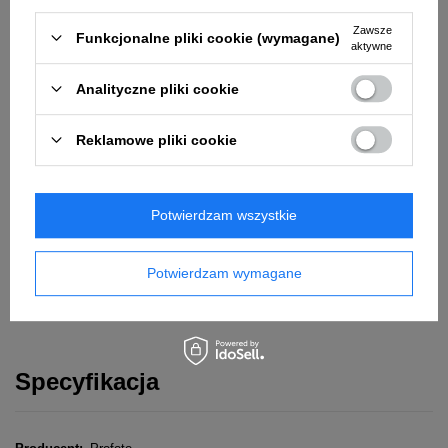
Dane są przetwarzane zgodnie z
polityką prywatności
. Przesyłając je,
akceptujesz jej postanowienia.
Zawsze
Funkcjonalne pliki cookie (wymagane)
aktywne
Powiadom o dostępności
Analityczne pliki cookie
Powyższe dane nie są używane do przesyłania newsletterów lub innych
Reklamowe pliki cookie
reklam. Włączając powiadomienie zgadzasz się jedynie na wysłanie
jednorazowo informacji o ponownej dostępności tego produktu.
Łatwy zwrot towaru w ciągu
14
dni od zakupu bez podania
przyczyny
Potwierdzam wszystkie
Oblicz ratę Credit Agricole Raty
Oblicz ratę eRaty Santander Consumer Bank
Potwierdzam wymagane
Oblicz ratę LeaseLink
Specyfikacja