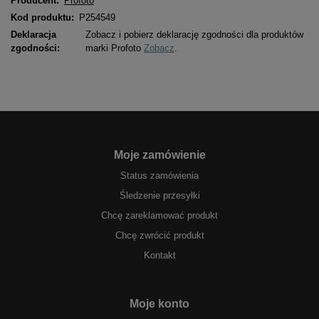
Producent:
Profoto
Kod produktu:
P254549
Deklaracja
Zobacz i pobierz deklarację zgodności dla produktów
zgodności:
marki Profoto
Zobacz
.
Moje zamówienie
Status zamówienia
Śledzenie przesyłki
Chcę zareklamować produkt
Chcę zwrócić produkt
Kontakt
Moje konto