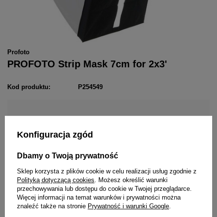
Profoto
PROFOTO Strip Mask 7cm for 2x3'
Kod produktu:
P254549
629,00 zł
/
szt.
brutto
Konfiguracja zgód
Dodaj do listy zakupowej
Dbamy o Twoją prywatność
Sklep korzysta z plików cookie w celu realizacji usług zgodnie z
Polityką dotyczącą cookies
. Możesz określić warunki
przechowywania lub dostępu do cookie w Twojej przeglądarce.
Więcej informacji na temat warunków i prywatności można
znaleźć także na stronie
Prywatność i warunki Google
.