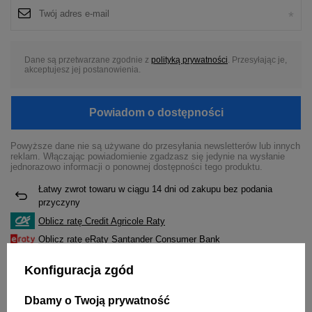
Dane są przetwarzane zgodnie z
polityką prywatności
. Przesyłając je,
akceptujesz jej postanowienia.
Powiadom o dostępności
Powyższe dane nie są używane do przesyłania newsletterów lub innych
reklam. Włączając powiadomienie zgadzasz się jedynie na wysłanie
jednorazowo informacji o ponownej dostępności tego produktu.
Łatwy zwrot towaru w ciągu
14
dni od zakupu bez podania
przyczyny
Oblicz ratę Credit Agricole Raty
Oblicz ratę eRaty Santander Consumer Bank
Oblicz ratę LeaseLink
Konfiguracja zgód
Dbamy o Twoją prywatność