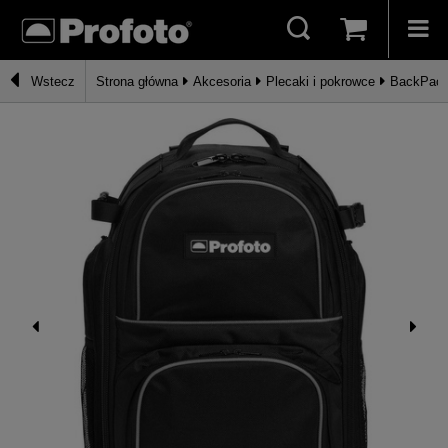
Wstecz
Strona główna
Akcesoria
Plecaki i pokrowce
BackPac