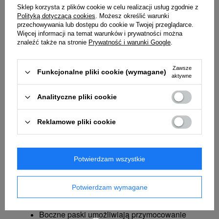
Elegancki plecak zaprojektowany przez Profoto dla
Sklep korzysta z plików cookie w celu realizacji usług zgodnie z
mobilnego fotografa, który często się przemieszcza.
Polityką dotyczącą cookies
. Możesz określić warunki
Zapewnia szybki dostęp do zawartego w nim
przechowywania lub dostępu do cookie w Twojej przeglądarce.
Więcej informacji na temat warunków i prywatności można
sprzętu. Dzięki modułowej organizacji jest
znaleźć także na stronie
Prywatność i warunki Google
.
wyjątkowo elastyczny i pakowny. Łatwo zabierzesz
w nim swoje całe studio na sesję zdjęciową.
Zawsze
Funkcjonalne pliki cookie (wymagane)
aktywne
Analityczne pliki cookie
Cechy produktu:
Ekskluzywny plecak umożliwiający
Reklamowe pliki cookie
spakowanie do dwóch lamp typu B1X, D1 czy
D2.
Wyściełana komora główna chroni sprzęt
Potwierdzam wszystkie
przed uszkodzeniem.
Regulowane przegrody wewnętrzne
Potwierdzam wymagane
zapewniają swobodną organizację
ekwipunku.
Boczne paski umożliwiają przymocowanie