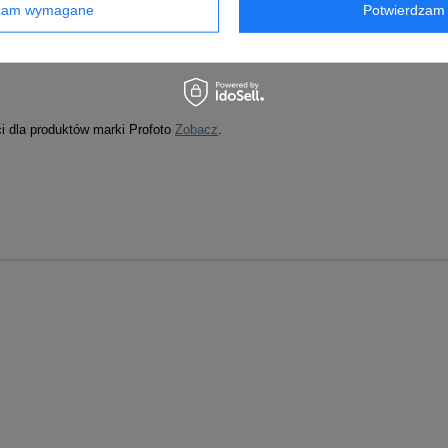
dzam wymagane
Potwierdzam 
ci dla produktów marki Profoto
Zobacz
.