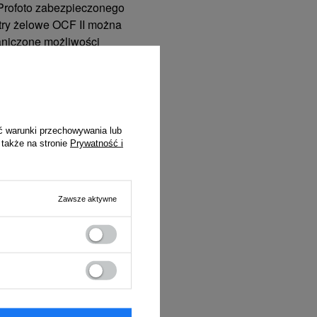
Profoto zabezpieczonego
try żelowe OCF II można
aniczone możliwości
ć warunki przechowywania lub
 także na stronie
Prywatność i
Zawsze aktywne