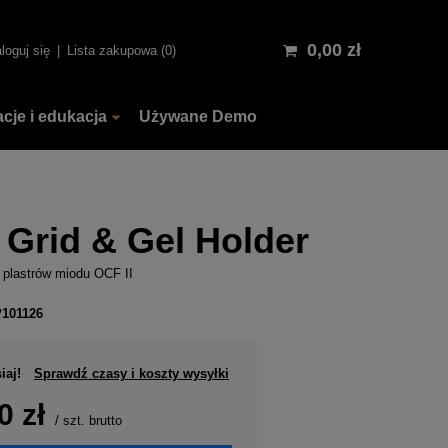
0,00 zł
loguj się
Lista zakupowa
0
acje i edukacja
Używane Demo
 Grid & Gel Holder
 i plastrów miodu OCF II
P101126
iaj!
Sprawdź czasy i koszty wysyłki
0 zł
/
szt.
brutto