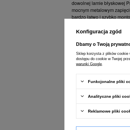
dowolnej lamie błyskowej 
mocnym metalowym zapięciem
bardzo łatwo i szybko mont
twórcze.
Konfiguracja zgód
Dbamy o Twoją prywatn
Cechy produktu:
Sklep korzysta z plików cookie 
Montowany bezpośredn
dostępu do cookie w Twojej prz
warunki Google
.
Zintegrowany uchwyt m
Kod produktu: 101126
Funkcjonalne pliki 
Zobacz produkt w użyciu
Analityczne pliki coo
Reklamowe pliki coo