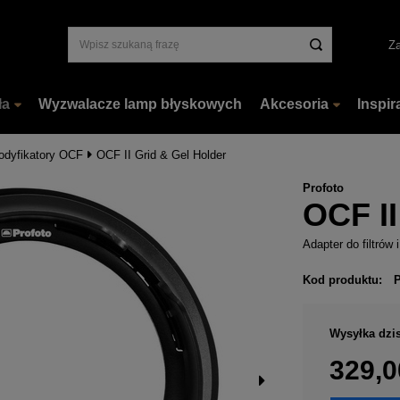
Za
ła
Wyzwalacze lamp błyskowych
Akcesoria
Inspir
odyfikatory OCF
OCF II Grid & Gel Holder
Profoto
OCF II
Adapter do filtrów
Kod produktu:
Wysyłka
dzis
329,0