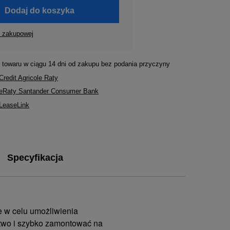
Dodaj do koszyka
y zakupowej
 towaru w ciągu
14
dni od zakupu bez podania przyczyny
Credit Agricole Raty
ę eRaty Santander Consumer Bank
 LeaseLink
Specyfikacja
e w celu umożliwienia
atwo i szybko zamontować na