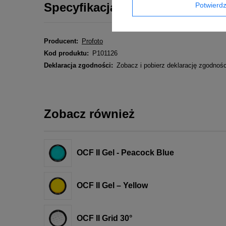
Specyfikacja
Potwier
Producent:
Profoto
Kod produktu:
P101126
Deklaracja zgodności:
Zobacz i pobierz deklarację zgodnoś
Zobacz również
OCF II Gel - Peacock Blue
OCF II Gel – Yellow
OCF II Grid 30°