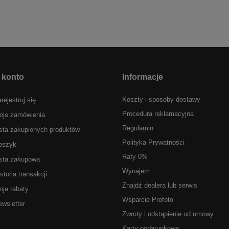
 konto
Informacje
Koszty i sposoby dostawy
rejestruj się
Procedura reklamacyjna
oje zamówienia
Regulamin
sta zakupionych produktów
Polityka Prywatności
oszyk
Raty 0%
ista zakupowa
Wynajem
storia transakcji
Znajdź dealera lub serwis
je rabaty
Wsparcie Profoto
wsletter
Zwroty i odstąpienie od umowy
Karty podarunkowe