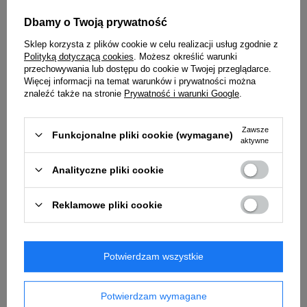
barwnymi OCF II, montując go na filtrze lub na
Dbamy o Twoją prywatność
plastrze miodu OCF II.
Sklep korzysta z plików cookie w celu realizacji usług zgodnie z
Polityką dotyczącą cookies
. Możesz określić warunki
przechowywania lub dostępu do cookie w Twojej przeglądarce.
Więcej informacji na temat warunków i prywatności można
Cechy produktu:
znaleźć także na stronie
Prywatność i warunki Google
.
Łatwy montaż na wszystkich lampach
zewnętrznych Profoto OCF.
Zawsze
Funkcjonalne pliki cookie (wymagane)
aktywne
Miękka składana konstrukcja ułatwiająca
transport i przechowywanie.
Analityczne pliki cookie
Zwęża światło do idealnego okrągłego
kształtu.
Reklamowe pliki cookie
Tworzy idealny okrągły kształt światła.
Praktyczna miękka torba w zestawie.
Kod produktu: 101128
Potwierdzam wszystkie
Zobacz produkt w użyciu
Potwierdzam wymagane