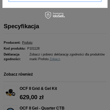
Specyfikacja
Producent:
Profoto
Kod produktu:
P101128
Deklaracja
Zobacz i pobierz deklarację zgodności dla produktów
zgodności:
marki Profoto
Zobacz
.
Zobacz również
OCF II Grid & Gel Kit
629,00 zł
OCF II Gel - Quarter CTB