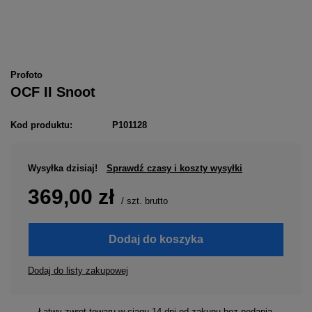
Profoto
OCF II Snoot
Kod produktu:
P101128
Wysyłka
dzisiaj!
Sprawdź czasy i koszty wysyłki
369,00 zł
/
szt.
brutto
Dodaj do koszyka
Dodaj do listy zakupowej
Łatwy zwrot towaru w ciągu
14
dni od zakupu bez podania