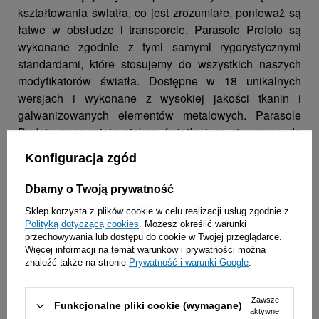
kształtowania światła, co jest zrozumiałe, ponieważ są
łatwe w obsłudze i transporcie. Parasole Profoto są
wykonane zgodnie z tymi samymi rygorystycznymi
standardami, które stosujemy do wszystkich naszych
modyfikatorów światła. Dostępne w 18 unikalnych
wersjach i wykonane z wysokiej jakości tkanin i
galwanizowanych elementów metalowych. Parasole
Profoto zapewniają piękne światło i są stworzone do
wieloletniej eksploatacji.
Konfiguracja zgód
Umbrella Shallow, mistrz mobilności i łatwości
Dbamy o Twoją prywatność
użytkowania. Ten modyfikator, sprawdzi się gdy
Sklep korzysta z plików cookie w celu realizacji usług zgodnie z
potrzebujesz miękkiego światła o szerokim strumieniu.
Polityką dotyczącą cookies
. Możesz określić warunki
przechowywania lub dostępu do cookie w Twojej przeglądarce.
Jest lekki i szybki w montażu, a po złożeniu zajmuje
Więcej informacji na temat warunków i prywatności można
bardzo mało miejsca w torbie. Parasol Shallow White
znaleźć także na stronie
Prywatność i warunki Google
.
odbija naturalne i miękkie światło.
Zawsze
Funkcjonalne pliki cookie (wymagane)
aktywne