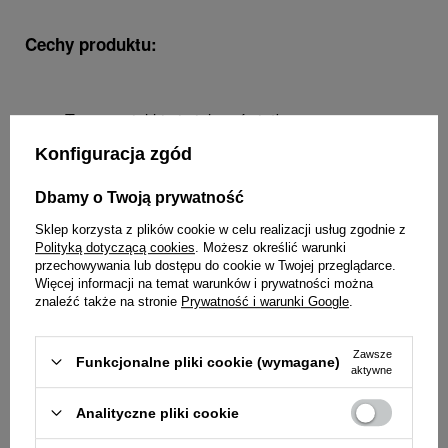
Cechy produktu:
Tworzy miękkie i piękne światło
Głęboki kształt i zagłębiony front zapewniają
Konfiguracja zgód
precyzyjną kontrolę światła
Posiadają dwuwarstwowe wewnętrzne dyfuzje i
Dbamy o Twoją prywatność
wysoce odblaskowe srebrne wnętrze
Sklep korzysta z plików cookie w celu realizacji usług zgodnie z
Wykonane z wysokiej jakości materiałów
Polityką dotyczącą cookies
. Możesz określić warunki
Oznaczone kolorami pręty i rzepy, zapewniają
przechowywania lub dostępu do cookie w Twojej przeglądarce.
Więcej informacji na temat warunków i prywatności można
bezproblemowy montaż i demontaż
znaleźć także na stronie
Prywatność i warunki Google
.
Wymagany adapter RFi Speedring (sprzedawany
oddzielnie). Oferowany dla różnych marek
Zawsze
oświetleniowych
Funkcjonalne pliki cookie (wymagane)
aktywne
Używaj z opcjonalnym plastrem miodu, aby
jeszcze precyzyjniej kształtować światło
Analityczne pliki cookie
Przeznaczone do wieloletniej eksploatacji