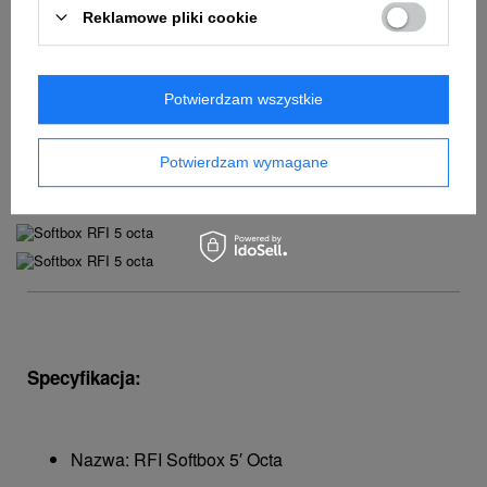
Dostarczane w miękkim futerale
Reklamowe pliki cookie
Potwierdzam wszystkie
Potwierdzam wymagane
Zobacz produkt w użyciu
Specyfikacja:
Nazwa: RFI Softbox 5′ Octa