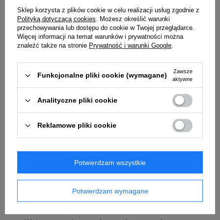
elementów metalowych. Parasole Profoto
Sklep korzysta z plików cookie w celu realizacji usług zgodnie z
Polityką dotyczącą cookies
. Możesz określić warunki
zapewniają piękne światło i są stworzone do
przechowywania lub dostępu do cookie w Twojej przeglądarce.
wieloletniej eksploatacji.
Więcej informacji na temat warunków i prywatności można
znaleźć także na stronie
Prywatność i warunki Google
.
Umbrella Shallow, mistrz mobilności i łatwości
użytkowania, to modyfikator światła zapewniający
Zawsze
Funkcjonalne pliki cookie (wymagane)
miękkie światło o szerokim zasięgu. Jest lekka i
aktywne
szybka w konfiguracji, a po złożeniu zajmuje
bardzo mało miejsca w torbie. Transparentne
Analityczne pliki cookie
parasole rozpraszają i zmiękczają światło,
zmniejszają kontrast. Półprzezroczyste parasole są
Reklamowe pliki cookie
idealne do tworzenia miękkiego światła, gdy jesteś
bardzo blisko fotografowanego obiektu.
Potwierdzam wszystkie
Cechy produktu:
Potwierdzam wymagane
• Kompaktowa, lekka i łatwa w transporcie
• Bardzo łatwa w montażu i sterowaniu